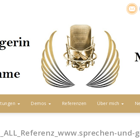
icon1
stungen
Demos
Referenzen
Über mich
N
_ALL_Referenz_www.sprechen-und-g