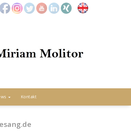
icon2
icon8
icon4
icon5
icon6
icon7
Englisch
ews
Kontakt
esang.de