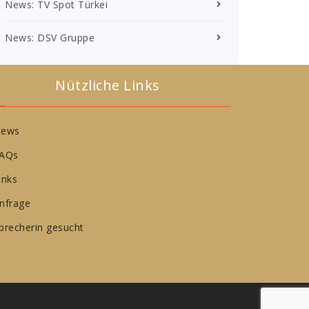
News: TV Spot Türkei
News: DSV Gruppe
Nützliche Links
ews
AQs
inks
nfrage
precherin gesucht