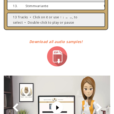
13.
Stimmvarianten Möglichkeiten Miriam Molitor_www.sp
1:37
13 Tracks • Click on it or use ↑ ↓ ← →, to
select • Double-click to play or pause
Download all audio samples!