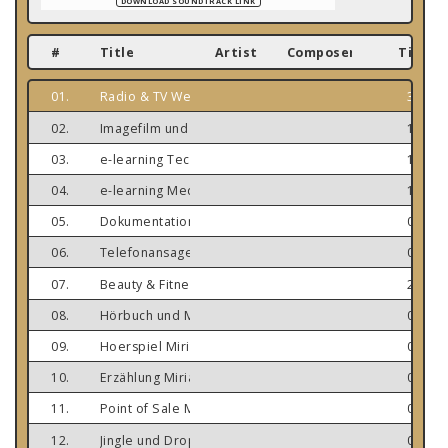
DOWNLOAD SOUNDTRACK LINK
#
Title
Artist
Composer
Time
01.
Radio & TV Werbung Miriam Molitor_www.sprechen-un
3:06
02.
Imagefilm und Präsentation Miriam Molitor_www.spre
1:42
03.
e-learning Technik Miriam Molitor_www.sprechen-und-
1:36
04.
e-learning Medizin Miriam Molitor_www.sprechen-und
1:20
05.
Dokumentation Miriam Molitor_www.sprechen-und-ges
0:40
06.
Telefonansagen Deutsch Englisch Miriam Molitor_www
0:45
07.
Beauty & Fitness Miriam Molitor_www.sprechen-und-g
2:20
08.
Hörbuch und Museum Miriam Molitor_www.sprechen-u
0:29
09.
Hoerspiel Miriam Molitor Florence Nightingale_www.s
0:54
10.
Erzählung Miriam Molitor_www.sprechen-und-gesang.d
0:54
11.
Point of Sale Miriam Molitor_www.sprechen-und-gesan
0:50
12.
Jingle und Drop Miriam Molitor_www.sprechen-und-ge
0:35